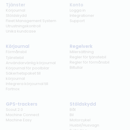
Tjänster
Konto
Körjournal
Logga in
Stöldskydd
Integrationer
Fleet Management System
Support
Utrustningskontroll
Unika kundcase
Körjournal
Regelverk
Förmånsbil
Milersättning
Regler för tjänstebil
Tjänstebil
Regler för förmånsbil
Användarvänlig körjournal
Biltullar
Körjournal för poolbilar
Säkerhetspaket till
körjournal
Integrera körjournal till
Fortnox
GPS-trackers
Stöldskydd
Scout 2.0
Båt
Machine Connect
Bil
Machine Easy
Motorcykel
Husbil/Husvagn