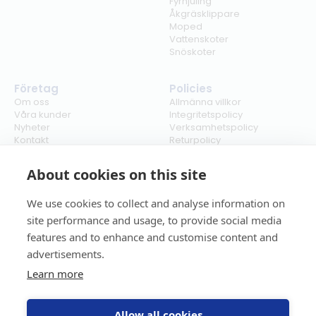
Fyrhjuling
Åkgräsklippare
Moped
Vattenskoter
Snöskoter
Företag
Policies
Om oss
Allmänna villkor
Våra kunder
Integritetspolicy
Nyheter
Verksamhetspolicy
Kontakt
Returpolicy
Karriär
Ångra köp
Bli återförsäljare
ISO
About cookies on this site
Cookies
We use cookies to collect and analyse information on
site performance and usage, to provide social media
features and to enhance and customise content and
advertisements.
Learn more
Allow all cookies