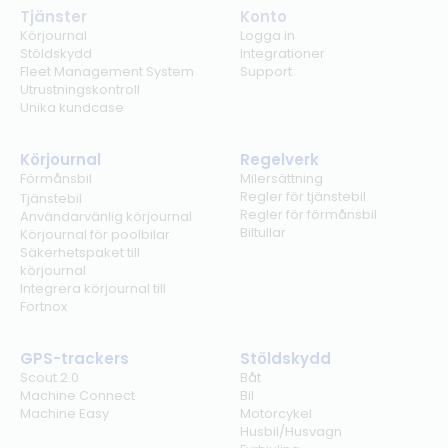
Tjänster
Konto
Körjournal
Logga in
Stöldskydd
Integrationer
Fleet Management System
Support
Utrustningskontroll
Unika kundcase
Körjournal
Regelverk
Förmånsbil
Milersättning
Regler för tjänstebil
Tjänstebil
Regler för förmånsbil
Användarvänlig körjournal
Biltullar
Körjournal för poolbilar
Säkerhetspaket till
körjournal
Integrera körjournal till
Fortnox
GPS-trackers
Stöldskydd
Scout 2.0
Båt
Machine Connect
Bil
Machine Easy
Motorcykel
Husbil/Husvagn