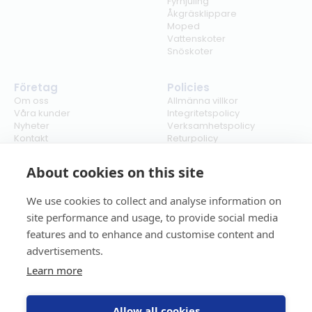
Fyrhjuling
Åkgräsklippare
Moped
Vattenskoter
Snöskoter
Företag
Policies
Om oss
Allmänna villkor
Våra kunder
Integritetspolicy
Nyheter
Verksamhetspolicy
Kontakt
Returpolicy
Karriär
Ångra köp
Bli återförsäljare
ISO
About cookies on this site
Cookies
We use cookies to collect and analyse information on
site performance and usage, to provide social media
features and to enhance and customise content and
advertisements.
Learn more
Allow all cookies