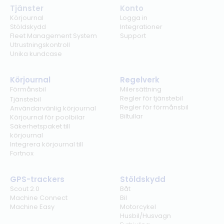
Tjänster
Konto
Körjournal
Logga in
Stöldskydd
Integrationer
Fleet Management System
Support
Utrustningskontroll
Unika kundcase
Körjournal
Regelverk
Förmånsbil
Milersättning
Regler för tjänstebil
Tjänstebil
Regler för förmånsbil
Användarvänlig körjournal
Biltullar
Körjournal för poolbilar
Säkerhetspaket till
körjournal
Integrera körjournal till
Fortnox
GPS-trackers
Stöldskydd
Scout 2.0
Båt
Machine Connect
Bil
Machine Easy
Motorcykel
Husbil/Husvagn