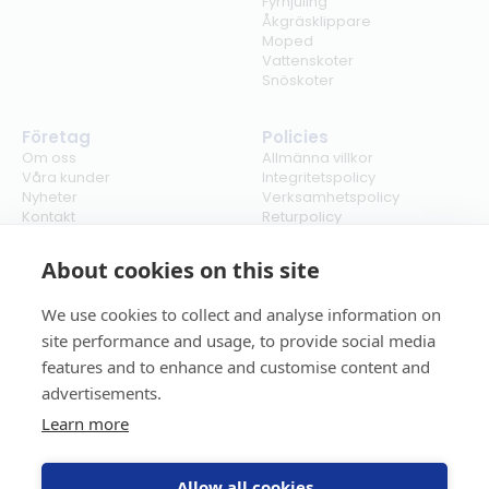
Fyrhjuling
Åkgräsklippare
Moped
Vattenskoter
Snöskoter
Företag
Policies
Om oss
Allmänna villkor
Våra kunder
Integritetspolicy
Nyheter
Verksamhetspolicy
Kontakt
Returpolicy
Karriär
Ångra köp
Bli återförsäljare
ISO
About cookies on this site
Cookies
We use cookies to collect and analyse information on
site performance and usage, to provide social media
features and to enhance and customise content and
advertisements.
Learn more
Allow all cookies