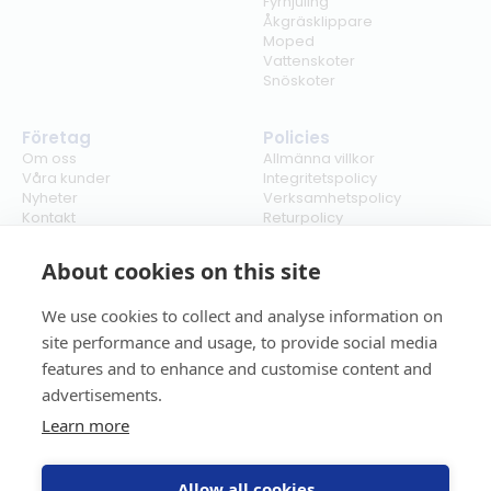
Fyrhjuling
Åkgräsklippare
Moped
Vattenskoter
Snöskoter
Företag
Policies
Om oss
Allmänna villkor
Våra kunder
Integritetspolicy
Nyheter
Verksamhetspolicy
Kontakt
Returpolicy
Karriär
Ångra köp
Bli återförsäljare
ISO
About cookies on this site
Cookies
We use cookies to collect and analyse information on
site performance and usage, to provide social media
features and to enhance and customise content and
advertisements.
Learn more
Allow all cookies