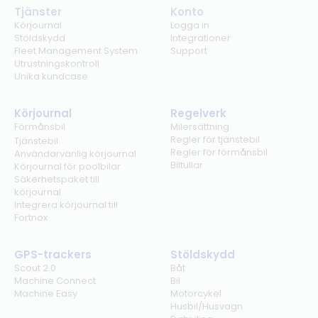
Tjänster
Konto
Körjournal
Logga in
Stöldskydd
Integrationer
Fleet Management System
Support
Utrustningskontroll
Unika kundcase
Körjournal
Regelverk
Förmånsbil
Milersättning
Regler för tjänstebil
Tjänstebil
Regler för förmånsbil
Användarvänlig körjournal
Biltullar
Körjournal för poolbilar
Säkerhetspaket till
körjournal
Integrera körjournal till
Fortnox
GPS-trackers
Stöldskydd
Scout 2.0
Båt
Machine Connect
Bil
Machine Easy
Motorcykel
Husbil/Husvagn