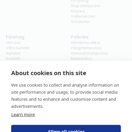
Fyrhjuling
Åkgräsklippare
Moped
Vattenskoter
Snöskoter
Företag
Policies
Om oss
Allmänna villkor
Våra kunder
Integritetspolicy
Nyheter
Verksamhetspolicy
Kontakt
Returpolicy
Karriär
Ångra köp
Bli återförsäljare
ISO
About cookies on this site
Cookies
We use cookies to collect and analyse information on
site performance and usage, to provide social media
features and to enhance and customise content and
advertisements.
Learn more
Allow all cookies