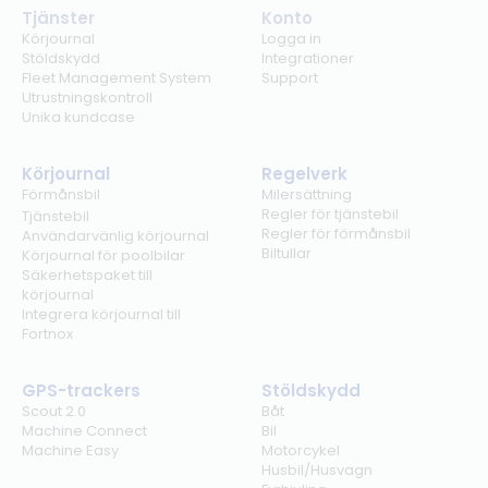
Tjänster
Konto
Körjournal
Logga in
Stöldskydd
Integrationer
Fleet Management System
Support
Utrustningskontroll
Unika kundcase
Körjournal
Regelverk
Förmånsbil
Milersättning
Regler för tjänstebil
Tjänstebil
Regler för förmånsbil
Användarvänlig körjournal
Biltullar
Körjournal för poolbilar
Säkerhetspaket till
körjournal
Integrera körjournal till
Fortnox
GPS-trackers
Stöldskydd
Scout 2.0
Båt
Machine Connect
Bil
Machine Easy
Motorcykel
Husbil/Husvagn