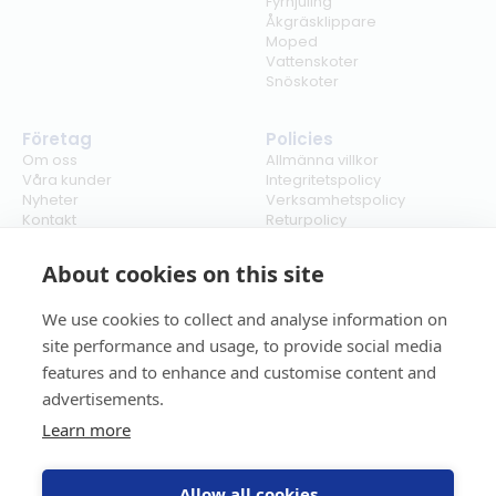
Fyrhjuling
Åkgräsklippare
Moped
Vattenskoter
Snöskoter
Företag
Policies
Om oss
Allmänna villkor
Våra kunder
Integritetspolicy
Nyheter
Verksamhetspolicy
Kontakt
Returpolicy
Karriär
Ångra köp
Bli återförsäljare
ISO
About cookies on this site
Cookies
We use cookies to collect and analyse information on
site performance and usage, to provide social media
features and to enhance and customise content and
advertisements.
Learn more
Allow all cookies