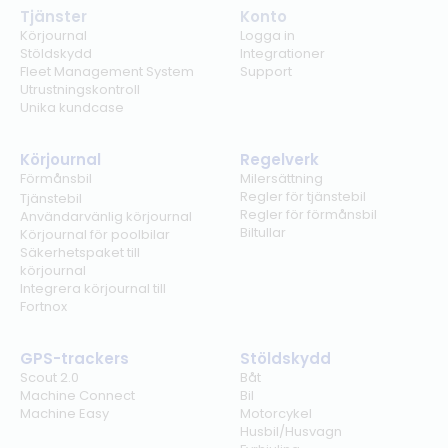
Tjänster
Konto
Körjournal
Logga in
Stöldskydd
Integrationer
Fleet Management System
Support
Utrustningskontroll
Unika kundcase
Körjournal
Regelverk
Förmånsbil
Milersättning
Regler för tjänstebil
Tjänstebil
Regler för förmånsbil
Användarvänlig körjournal
Biltullar
Körjournal för poolbilar
Säkerhetspaket till
körjournal
Integrera körjournal till
Fortnox
GPS-trackers
Stöldskydd
Scout 2.0
Båt
Machine Connect
Bil
Machine Easy
Motorcykel
Husbil/Husvagn