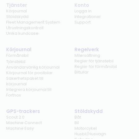
Tjänster
Konto
Körjournal
Logga in
Stöldskydd
Integrationer
Fleet Management System
Support
Utrustningskontroll
Unika kundcase
Körjournal
Regelverk
Förmånsbil
Milersättning
Regler för tjänstebil
Tjänstebil
Regler för förmånsbil
Användarvänlig körjournal
Biltullar
Körjournal för poolbilar
Säkerhetspaket till
körjournal
Integrera körjournal till
Fortnox
GPS-trackers
Stöldskydd
Scout 2.0
Båt
Machine Connect
Bil
Machine Easy
Motorcykel
Husbil/Husvagn