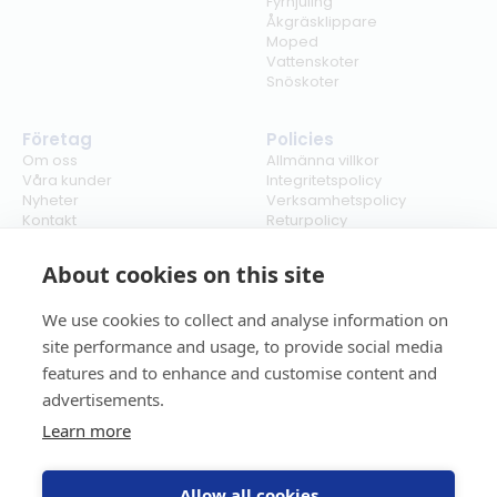
Fyrhjuling
Åkgräsklippare
Moped
Vattenskoter
Snöskoter
Företag
Policies
Om oss
Allmänna villkor
Våra kunder
Integritetspolicy
Nyheter
Verksamhetspolicy
Kontakt
Returpolicy
Karriär
Ångra köp
Bli återförsäljare
ISO
About cookies on this site
Cookies
We use cookies to collect and analyse information on
site performance and usage, to provide social media
features and to enhance and customise content and
advertisements.
Learn more
Allow all cookies