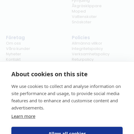
Fyrhjuling
Åkgräsklippare
Moped
Vattenskoter
Snöskoter
Företag
Policies
Om oss
Allmänna villkor
Våra kunder
Integritetspolicy
Nyheter
Verksamhetspolicy
Kontakt
Returpolicy
Karriär
Ångra köp
Bli återförsäljare
ISO
About cookies on this site
Cookies
We use cookies to collect and analyse information on
site performance and usage, to provide social media
features and to enhance and customise content and
advertisements.
Learn more
Allow all cookies