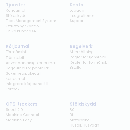
Tjänster
Konto
Körjournal
Logga in
Stöldskydd
Integrationer
Fleet Management System
Support
Utrustningskontroll
Unika kundcase
Körjournal
Regelverk
Förmånsbil
Milersättning
Regler för tjänstebil
Tjänstebil
Regler för förmånsbil
Användarvänlig körjournal
Biltullar
Körjournal för poolbilar
Säkerhetspaket till
körjournal
Integrera körjournal till
Fortnox
GPS-trackers
Stöldskydd
Scout 2.0
Båt
Machine Connect
Bil
Machine Easy
Motorcykel
Husbil/Husvagn