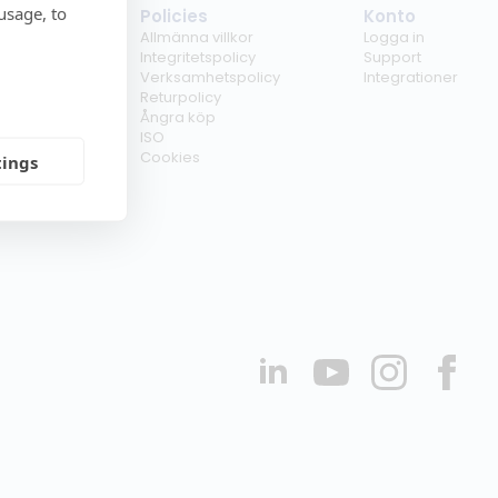
usage, to
tag
Policies
Konto
ss
Allmänna villkor
Logga in
kunder
Integritetspolicy
Support
er
Verksamhetspolicy
Integrationer
kt
Returpolicy
r
Ångra köp
erförsäljare
ISO
Cookies
tings