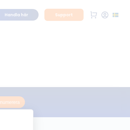
Handla här
Support
enumerera