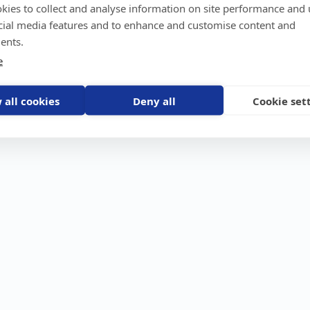
kies to collect and analyse information on site performance and 
GPS-trackers
Stöldskydd
Före
Scout 2.0
Båt
Om o
cial media features and to enhance and customise content and
stebil
Machine Connect
Bil
Våra 
ents.
Machine Easy
Motorcykel
Nyhet
e
Husbil/Husvagn
Konta
Fyrhjuling
Karriä
Åkgräsklippare
Bli åt
Moped
 all cookies
Deny all
Cookie set
Vattenskoter
Snöskoter