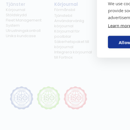
We use coo
Tjänster
Körjournal
Regelverk
Körjournal
Förmånsbil
Milersättning
provide so
Stöldskydd
Regler för tjän
Tjänstebil
advertisem
Fleet Management
Regler för
Användarvänlig
Learn mor
System
förmånsbil
körjournal
Utrustningskontroll
Biltullar
Körjournal för
Unika kundcase
poolbilar
Säkerhetspaket till
Allow
körjournal
Integrera körjournal
till Fortnox