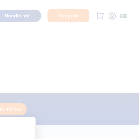
Handla här
Support
enumerera