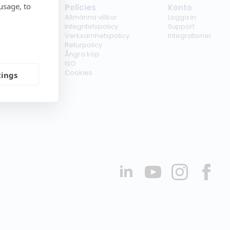
usage, to
tag
Policies
Konto
ss
Allmänna villkor
Logga in
kunder
Integritetspolicy
Support
er
Verksamhetspolicy
Integrationer
kt
Returpolicy
r
Ångra köp
erförsäljare
ISO
Cookies
tings