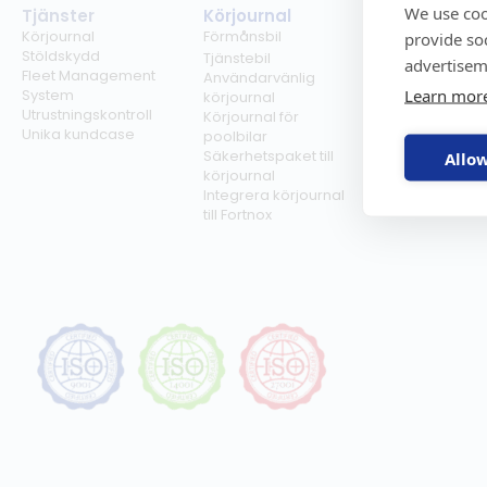
We use coo
Tjänster
Körjournal
Regelverk
Körjournal
Förmånsbil
Milersättning
provide so
Stöldskydd
Regler för tjän
Tjänstebil
advertisem
Fleet Management
Regler för
Användarvänlig
Learn mor
System
förmånsbil
körjournal
Utrustningskontroll
Biltullar
Körjournal för
Unika kundcase
poolbilar
Säkerhetspaket till
Allow
körjournal
Integrera körjournal
till Fortnox