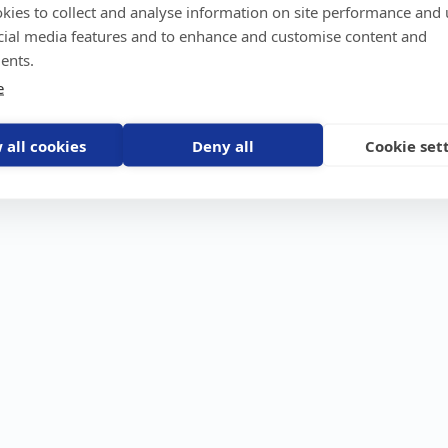
kies to collect and analyse information on site performance and 
GPS-trackers
Stöldskydd
Före
Scout 2.0
Båt
Om o
cial media features and to enhance and customise content and
stebil
Machine Connect
Bil
Våra 
ents.
Machine Easy
Motorcykel
Nyhet
e
Husbil/Husvagn
Konta
Fyrhjuling
Karriä
Åkgräsklippare
Bli åt
Moped
 all cookies
Deny all
Cookie set
Vattenskoter
Snöskoter