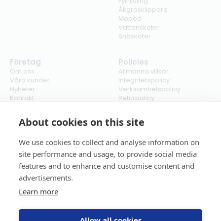
Fyrhjuling
Åkgräsklippare
Moped
Vattenskoter
Snöskoter
Företag
Policies
Om oss
Allmänna villkor
Våra kunder
Integritetspolicy
Nyheter
Verksamhetspolicy
Kontakt
Returpolicy
Karriär
Ångra köp
Bli återförsäljare
ISO
About cookies on this site
Cookies
We use cookies to collect and analyse information on
site performance and usage, to provide social media
features and to enhance and customise content and
advertisements.
Learn more
Allow all cookies