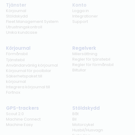
Tjänster
Konto
Körjournal
Logga in
Stöldskydd
Integrationer
Fleet Management System
Support
Utrustningskontroll
Unika kundcase
Körjournal
Regelverk
Förmånsbil
Milersättning
Regler för tjänstebil
Tjänstebil
Regler för förmånsbil
Användarvänlig körjournal
Biltullar
Körjournal för poolbilar
Säkerhetspaket till
körjournal
Integrera körjournal till
Fortnox
GPS-trackers
Stöldskydd
Scout 2.0
Båt
Machine Connect
Bil
Machine Easy
Motorcykel
Husbil/Husvagn