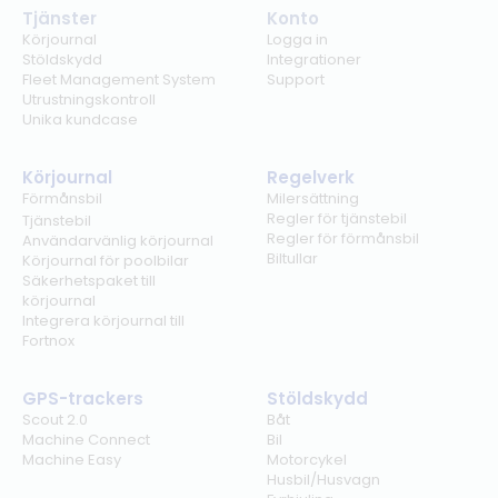
Tjänster
Konto
Körjournal
Logga in
Stöldskydd
Integrationer
Fleet Management System
Support
Utrustningskontroll
Unika kundcase
Körjournal
Regelverk
Förmånsbil
Milersättning
Regler för tjänstebil
Tjänstebil
Regler för förmånsbil
Användarvänlig körjournal
Biltullar
Körjournal för poolbilar
Säkerhetspaket till
körjournal
Integrera körjournal till
Fortnox
GPS-trackers
Stöldskydd
Scout 2.0
Båt
Machine Connect
Bil
Machine Easy
Motorcykel
Husbil/Husvagn