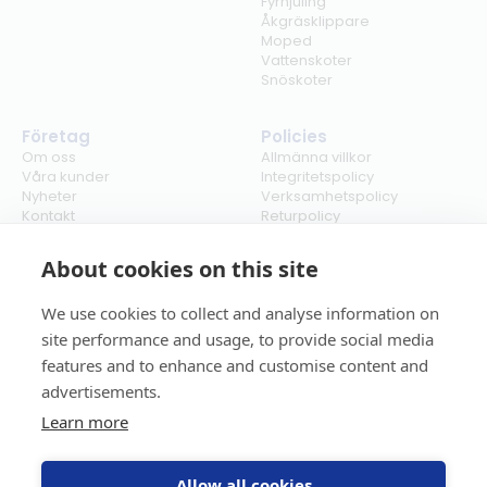
Fyrhjuling
Åkgräsklippare
Moped
Vattenskoter
Snöskoter
Företag
Policies
Om oss
Allmänna villkor
Våra kunder
Integritetspolicy
Nyheter
Verksamhetspolicy
Kontakt
Returpolicy
Karriär
Ångra köp
Bli återförsäljare
ISO
About cookies on this site
Cookies
We use cookies to collect and analyse information on
site performance and usage, to provide social media
features and to enhance and customise content and
advertisements.
Learn more
Allow all cookies