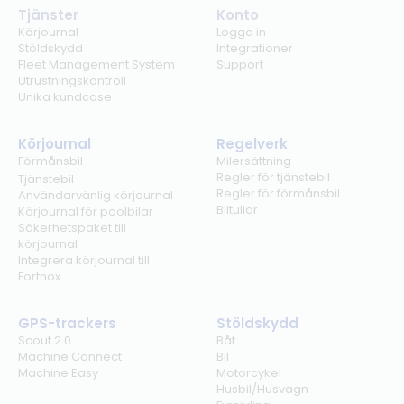
Tjänster
Konto
Körjournal
Logga in
Stöldskydd
Integrationer
Fleet Management System
Support
Utrustningskontroll
Unika kundcase
Körjournal
Regelverk
Förmånsbil
Milersättning
Regler för tjänstebil
Tjänstebil
Regler för förmånsbil
Användarvänlig körjournal
Biltullar
Körjournal för poolbilar
Säkerhetspaket till
körjournal
Integrera körjournal till
Fortnox
GPS-trackers
Stöldskydd
Scout 2.0
Båt
Machine Connect
Bil
Machine Easy
Motorcykel
Husbil/Husvagn