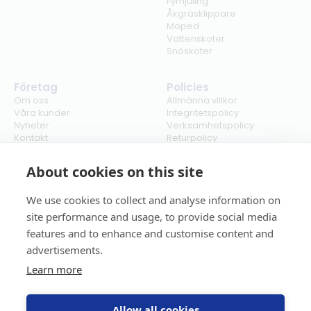
Fyrhjuling
Åkgräsklippare
Moped
Vattenskoter
Snöskoter
Företag
Policies
Om oss
Allmänna villkor
Våra kunder
Integritetspolicy
Nyheter
Verksamhetspolicy
Kontakt
Returpolicy
Karriär
Ångra köp
Bli återförsäljare
ISO
About cookies on this site
Cookies
We use cookies to collect and analyse information on
site performance and usage, to provide social media
features and to enhance and customise content and
advertisements.
Learn more
Allow all cookies