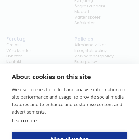
Fyrhjuling
Åkgräsklippare
Moped
Vattenskoter
Snöskoter
Företag
Policies
Om oss
Allmänna villkor
Våra kunder
Integritetspolicy
Nyheter
Verksamhetspolicy
Kontakt
Returpolicy
Karriär
Ångra köp
Bli återförsäljare
ISO
About cookies on this site
Cookies
We use cookies to collect and analyse information on
site performance and usage, to provide social media
features and to enhance and customise content and
advertisements.
Learn more
Allow all cookies