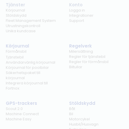
Tjänster
Konto
Körjournal
Logga in
Stöldskydd
Integrationer
Fleet Management System
Support
Utrustningskontroll
Unika kundcase
Körjournal
Regelverk
Förmånsbil
Milersättning
Regler för tjänstebil
Tjänstebil
Regler för förmånsbil
Användarvänlig körjournal
Biltullar
Körjournal för poolbilar
Säkerhetspaket till
körjournal
Integrera körjournal till
Fortnox
GPS-trackers
Stöldskydd
Scout 2.0
Båt
Machine Connect
Bil
Machine Easy
Motorcykel
Husbil/Husvagn