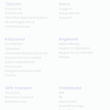
Tjänster
Konto
Körjournal
Logga in
Stöldskydd
Integrationer
Fleet Management System
Support
Utrustningskontroll
Unika kundcase
Körjournal
Regelverk
Förmånsbil
Milersättning
Regler för tjänstebil
Tjänstebil
Regler för förmånsbil
Användarvänlig körjournal
Biltullar
Körjournal för poolbilar
Säkerhetspaket till
körjournal
Integrera körjournal till
Fortnox
GPS-trackers
Stöldskydd
Scout 2.0
Båt
Machine Connect
Bil
Machine Easy
Motorcykel
Husbil/Husvagn