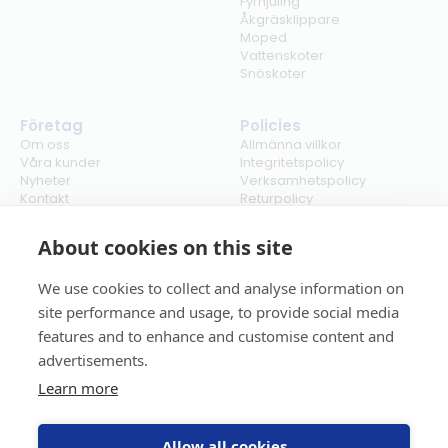
Fyrhjuling
Åkgräsklippare
Moped
Vattenskoter
Snöskoter
Företag
Policies
Om oss
Allmänna villkor
Våra kunder
Integritetspolicy
Nyheter
Verksamhetspolicy
Kontakt
Returpolicy
Karriär
Ångra köp
Bli återförsäljare
ISO
About cookies on this site
Cookies
We use cookies to collect and analyse information on
site performance and usage, to provide social media
features and to enhance and customise content and
advertisements.
Learn more
Allow all cookies