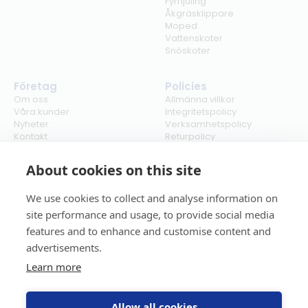
Fyrhjuling
Åkgräsklippare
Moped
Vattenskoter
Snöskoter
Företag
Policies
Om oss
Allmänna villkor
Våra kunder
Integritetspolicy
Nyheter
Verksamhetspolicy
Kontakt
Returpolicy
Karriär
Ångra köp
Bli återförsäljare
ISO
About cookies on this site
Cookies
We use cookies to collect and analyse information on
site performance and usage, to provide social media
features and to enhance and customise content and
advertisements.
Learn more
Allow all cookies