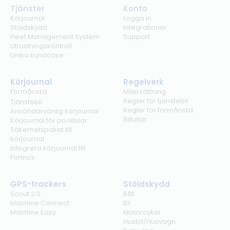
Tjänster
Konto
Körjournal
Logga in
Stöldskydd
Integrationer
Fleet Management System
Support
Utrustningskontroll
Unika kundcase
Körjournal
Regelverk
Förmånsbil
Milersättning
Regler för tjänstebil
Tjänstebil
Regler för förmånsbil
Användarvänlig körjournal
Biltullar
Körjournal för poolbilar
Säkerhetspaket till
körjournal
Integrera körjournal till
Fortnox
GPS-trackers
Stöldskydd
Scout 2.0
Båt
Machine Connect
Bil
Machine Easy
Motorcykel
Husbil/Husvagn