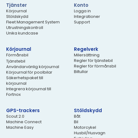
Tjänster
Konto
Körjournal
Logga in
Stöldskydd
Integrationer
Fleet Management System
Support
Utrustningskontroll
Unika kundcase
Körjournal
Regelverk
Förmånsbil
Milersättning
Regler för tjänstebil
Tjänstebil
Regler för förmånsbil
Användarvänlig körjournal
Biltullar
Körjournal för poolbilar
Säkerhetspaket till
körjournal
Integrera körjournal till
Fortnox
GPS-trackers
Stöldskydd
Scout 2.0
Båt
Machine Connect
Bil
Machine Easy
Motorcykel
Husbil/Husvagn