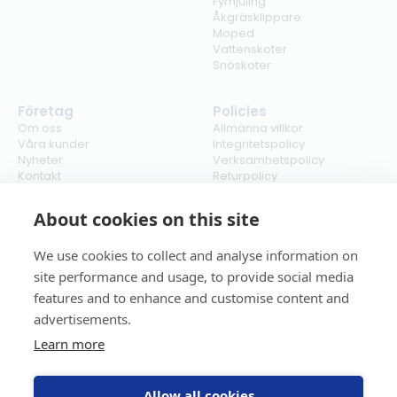
Fyrhjuling
Åkgräsklippare
Moped
Vattenskoter
Snöskoter
Företag
Policies
Om oss
Allmänna villkor
Våra kunder
Integritetspolicy
Nyheter
Verksamhetspolicy
Kontakt
Returpolicy
Karriär
Ångra köp
Bli återförsäljare
ISO
About cookies on this site
Cookies
We use cookies to collect and analyse information on
site performance and usage, to provide social media
features and to enhance and customise content and
advertisements.
Learn more
Allow all cookies