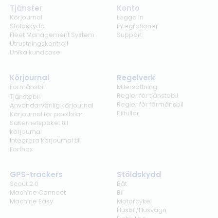
Tjänster
Konto
Körjournal
Logga in
Stöldskydd
Integrationer
Fleet Management System
Support
Utrustningskontroll
Unika kundcase
Körjournal
Regelverk
Förmånsbil
Milersättning
Regler för tjänstebil
Tjänstebil
Regler för förmånsbil
Användarvänlig körjournal
Biltullar
Körjournal för poolbilar
Säkerhetspaket till
körjournal
Integrera körjournal till
Fortnox
GPS-trackers
Stöldskydd
Scout 2.0
Båt
Machine Connect
Bil
Machine Easy
Motorcykel
Husbil/Husvagn