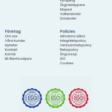
Fyrhjuling
Åkgräsklippare
Moped
Vattenskoter
Snöskoter
Företag
Policies
Om oss
Allmänna villkor
Våra kunder
Integritetspolicy
Nyheter
Verksamhetspolicy
Kontakt
Returpolicy
Karriär
Ångra köp
Bli återförsäljare
ISO
Cookies