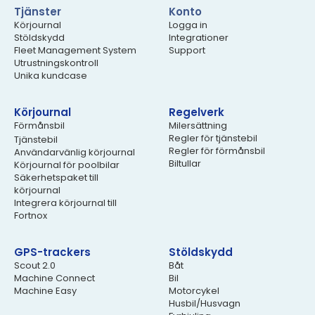
Tjänster
Konto
Körjournal
Logga in
Stöldskydd
Integrationer
Fleet Management System
Support
Utrustningskontroll
Unika kundcase
Körjournal
Regelverk
Förmånsbil
Milersättning
Regler för tjänstebil
Tjänstebil
Regler för förmånsbil
Användarvänlig körjournal
Biltullar
Körjournal för poolbilar
Säkerhetspaket till
körjournal
Integrera körjournal till
Fortnox
GPS-trackers
Stöldskydd
Scout 2.0
Båt
Machine Connect
Bil
Machine Easy
Motorcykel
Husbil/Husvagn