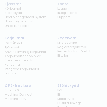
Tjänster
Konto
Körjournal
Logga in
Stöldskydd
Integrationer
Fleet Management System
Support
Utrustningskontroll
Unika kundcase
Körjournal
Regelverk
Förmånsbil
Milersättning
Regler för tjänstebil
Tjänstebil
Regler för förmånsbil
Användarvänlig körjournal
Biltullar
Körjournal för poolbilar
Säkerhetspaket till
körjournal
Integrera körjournal till
Fortnox
GPS-trackers
Stöldskydd
Scout 2.0
Båt
Machine Connect
Bil
Machine Easy
Motorcykel
Husbil/Husvagn