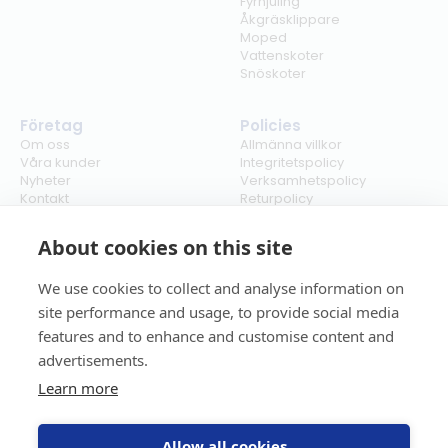
Fyrhjuling
Åkgräsklippare
Moped
Vattenskoter
Snöskoter
Företag
Policies
Om oss
Allmänna villkor
Våra kunder
Integritetspolicy
Nyheter
Verksamhetspolicy
Kontakt
Returpolicy
Karriär
Ångra köp
Bli återförsäljare
ISO
About cookies on this site
Cookies
We use cookies to collect and analyse information on
site performance and usage, to provide social media
features and to enhance and customise content and
advertisements.
Learn more
Allow all cookies