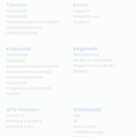
Tjänster
Konto
Körjournal
Logga in
Stöldskydd
Integrationer
Fleet Management System
Support
Utrustningskontroll
Unika kundcase
Körjournal
Regelverk
Förmånsbil
Milersättning
Regler för tjänstebil
Tjänstebil
Regler för förmånsbil
Användarvänlig körjournal
Biltullar
Körjournal för poolbilar
Säkerhetspaket till
körjournal
Integrera körjournal till
Fortnox
GPS-trackers
Stöldskydd
Scout 2.0
Båt
Machine Connect
Bil
Machine Easy
Motorcykel
Husbil/Husvagn