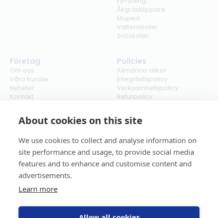
Fyrhjuling
Åkgräsklippare
Moped
Vattenskoter
Snöskoter
Företag
Policies
Om oss
Allmänna villkor
Våra kunder
Integritetspolicy
Nyheter
Verksamhetspolicy
Kontakt
Returpolicy
Karriär
Ångra köp
Bli återförsäljare
ISO
About cookies on this site
Cookies
We use cookies to collect and analyse information on
site performance and usage, to provide social media
features and to enhance and customise content and
advertisements.
Learn more
Allow all cookies