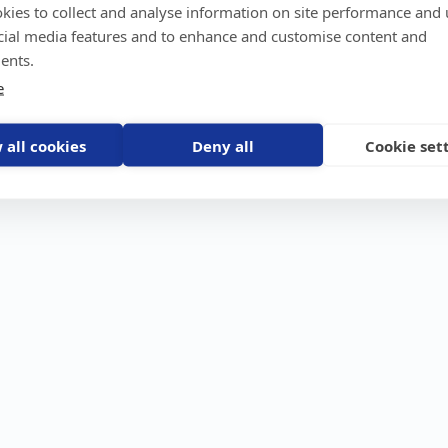
kies to collect and analyse information on site performance and 
GPS-trackers
Stöldskydd
Före
Scout 2.0
Båt
Om o
cial media features and to enhance and customise content and
stebil
Machine Connect
Bil
Våra 
ents.
Machine Easy
Motorcykel
Nyhet
e
Husbil/Husvagn
Konta
Fyrhjuling
Karriä
Åkgräsklippare
Bli åt
Moped
 all cookies
Deny all
Cookie set
Vattenskoter
Snöskoter