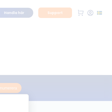
Handla här
Support
enumerera