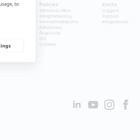
usage, to
tag
Policies
Konto
ss
Allmänna villkor
Logga in
kunder
Integritetspolicy
Support
er
Verksamhetspolicy
Integrationer
kt
Returpolicy
r
Ångra köp
erförsäljare
ISO
Cookies
tings