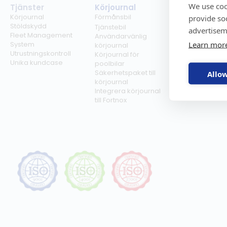
We use coo
Tjänster
Körjournal
Regelverk
Körjournal
Förmånsbil
Milersättning
provide so
Stöldskydd
Regler för tjän
Tjänstebil
advertisem
Fleet Management
Regler för
Användarvänlig
Learn mor
System
förmånsbil
körjournal
Utrustningskontroll
Biltullar
Körjournal för
Unika kundcase
poolbilar
Säkerhetspaket till
Allow
körjournal
Integrera körjournal
till Fortnox