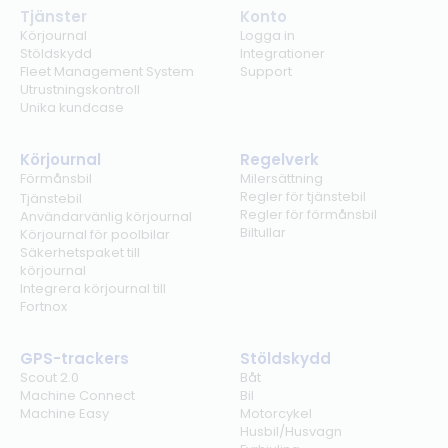
Tjänster
Konto
Körjournal
Logga in
Stöldskydd
Integrationer
Fleet Management System
Support
Utrustningskontroll
Unika kundcase
Körjournal
Regelverk
Förmånsbil
Milersättning
Regler för tjänstebil
Tjänstebil
Regler för förmånsbil
Användarvänlig körjournal
Biltullar
Körjournal för poolbilar
Säkerhetspaket till
körjournal
Integrera körjournal till
Fortnox
GPS-trackers
Stöldskydd
Scout 2.0
Båt
Machine Connect
Bil
Machine Easy
Motorcykel
Husbil/Husvagn