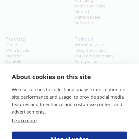
Fyrhjuling
Åkgräsklippare
Moped
Vattenskoter
Snöskoter
Företag
Policies
Om oss
Allmänna villkor
Våra kunder
Integritetspolicy
Nyheter
Verksamhetspolicy
Kontakt
Returpolicy
Karriär
Ångra köp
Bli återförsäljare
ISO
About cookies on this site
Cookies
We use cookies to collect and analyse information on
site performance and usage, to provide social media
features and to enhance and customise content and
advertisements.
Learn more
Allow all cookies