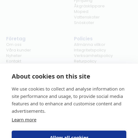
Fyrhjuling
Åkgräsklippare
Moped
Vattenskoter
Snöskoter
Företag
Policies
Om oss
Allmänna villkor
Våra kunder
Integritetspolicy
Nyheter
Verksamhetspolicy
Kontakt
Returpolicy
Karriär
Ångra köp
Bli återförsäljare
ISO
About cookies on this site
Cookies
We use cookies to collect and analyse information on
site performance and usage, to provide social media
features and to enhance and customise content and
advertisements.
Learn more
Allow all cookies