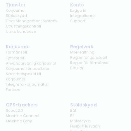
Tjänster
Konto
Körjournal
Logga in
Stöldskydd
Integrationer
Fleet Management System
Support
Utrustningskontroll
Unika kundcase
Körjournal
Regelverk
Förmånsbil
Milersättning
Regler för tjänstebil
Tjänstebil
Regler för förmånsbil
Användarvänlig körjournal
Biltullar
Körjournal för poolbilar
Säkerhetspaket till
körjournal
Integrera körjournal till
Fortnox
GPS-trackers
Stöldskydd
Scout 2.0
Båt
Machine Connect
Bil
Machine Easy
Motorcykel
Husbil/Husvagn