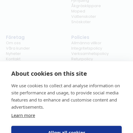
Fyrhjuling
Åkgräsklippare
Moped
Vattenskoter
Snöskoter
Företag
Policies
Om oss
Allmänna villkor
Våra kunder
Integritetspolicy
Nyheter
Verksamhetspolicy
Kontakt
Returpolicy
Karriär
Ångra köp
Bli återförsäljare
ISO
About cookies on this site
Cookies
We use cookies to collect and analyse information on
site performance and usage, to provide social media
features and to enhance and customise content and
advertisements.
Learn more
Allow all cookies