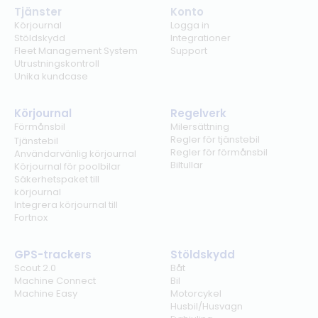
Tjänster
Konto
Körjournal
Logga in
Stöldskydd
Integrationer
Fleet Management System
Support
Utrustningskontroll
Unika kundcase
Körjournal
Regelverk
Förmånsbil
Milersättning
Regler för tjänstebil
Tjänstebil
Regler för förmånsbil
Användarvänlig körjournal
Biltullar
Körjournal för poolbilar
Säkerhetspaket till
körjournal
Integrera körjournal till
Fortnox
GPS-trackers
Stöldskydd
Scout 2.0
Båt
Machine Connect
Bil
Machine Easy
Motorcykel
Husbil/Husvagn