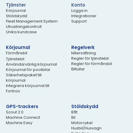
Tjänster
Konto
Körjournal
Logga in
Stöldskydd
Integrationer
Fleet Management System
Support
Utrustningskontroll
Unika kundcase
Körjournal
Regelverk
Förmånsbil
Milersättning
Regler för tjänstebil
Tjänstebil
Regler för förmånsbil
Användarvänlig körjournal
Biltullar
Körjournal för poolbilar
Säkerhetspaket till
körjournal
Integrera körjournal till
Fortnox
GPS-trackers
Stöldskydd
Scout 2.0
Båt
Machine Connect
Bil
Machine Easy
Motorcykel
Husbil/Husvagn