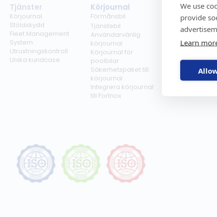
We use coo
Tjänster
Körjournal
Regelverk
Körjournal
Förmånsbil
Milersättning
provide so
Stöldskydd
Regler för tjän
Tjänstebil
advertisem
Fleet Management
Regler för
Användarvänlig
Learn mor
System
förmånsbil
körjournal
Utrustningskontroll
Biltullar
Körjournal för
Unika kundcase
poolbilar
Säkerhetspaket till
Allow
körjournal
Integrera körjournal
till Fortnox