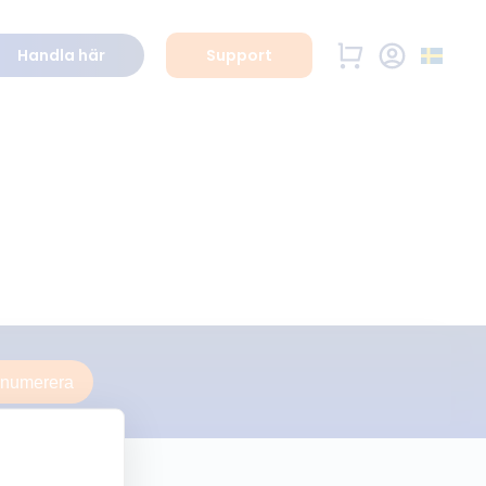
Handla här
Support
enumerera