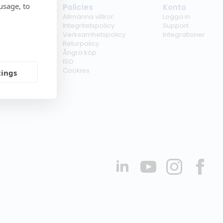
usage, to
tag
Policies
Konto
ss
Allmänna villkor
Logga in
kunder
Integritetspolicy
Support
er
Verksamhetspolicy
Integrationer
kt
Returpolicy
r
Ångra köp
erförsäljare
ISO
Cookies
tings