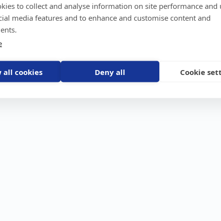
kies to collect and analyse information on site performance and 
GPS-trackers
Stöldskydd
Före
Scout 2.0
Båt
Om o
cial media features and to enhance and customise content and
stebil
Machine Connect
Bil
Våra 
ents.
Machine Easy
Motorcykel
Nyhet
e
Husbil/Husvagn
Konta
Fyrhjuling
Karriä
Åkgräsklippare
Bli åt
Moped
 all cookies
Deny all
Cookie set
Vattenskoter
Snöskoter