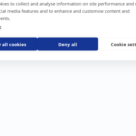
kies to collect and analyse information on site performance and 
GPS-trackers
Stöldskydd
Före
Scout 2.0
Båt
Om o
cial media features and to enhance and customise content and
stebil
Machine Connect
Bil
Våra 
ents.
Machine Easy
Motorcykel
Nyhet
e
Husbil/Husvagn
Konta
Fyrhjuling
Karriä
Åkgräsklippare
Bli åt
Moped
 all cookies
Deny all
Cookie set
Vattenskoter
Snöskoter