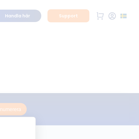
Handla här
Support
enumerera