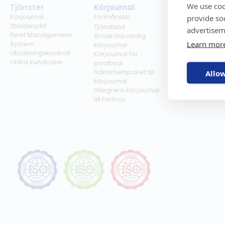
We use coo
Tjänster
Körjournal
Regelverk
Körjournal
Förmånsbil
Milersättning
provide so
Stöldskydd
Regler för tjän
Tjänstebil
advertisem
Fleet Management
Regler för
Användarvänlig
Learn mor
System
förmånsbil
körjournal
Utrustningskontroll
Biltullar
Körjournal för
Unika kundcase
poolbilar
Säkerhetspaket till
Allow
körjournal
Integrera körjournal
till Fortnox