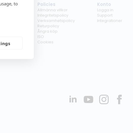
usage, to
tag
Policies
Konto
ss
Allmänna villkor
Logga in
kunder
Integritetspolicy
Support
er
Verksamhetspolicy
Integrationer
kt
Returpolicy
r
Ångra köp
erförsäljare
ISO
Cookies
tings