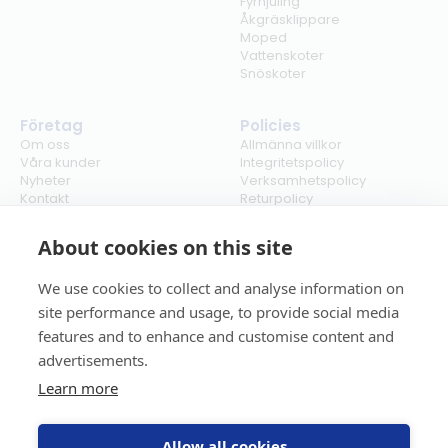
Fyrhjuling
Åkgräsklippare
Moped
Vattenskoter
Snöskoter
Företag
Policies
Om oss
Allmänna villkor
Våra kunder
Integritetspolicy
Nyheter
Verksamhetspolicy
Kontakt
Returpolicy
Karriär
Ångra köp
Bli återförsäljare
ISO
About cookies on this site
Cookies
We use cookies to collect and analyse information on
site performance and usage, to provide social media
features and to enhance and customise content and
advertisements.
Learn more
Allow all cookies