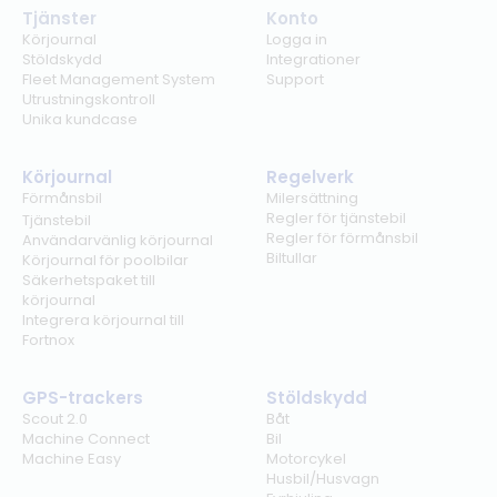
Tjänster
Konto
Körjournal
Logga in
Stöldskydd
Integrationer
Fleet Management System
Support
Utrustningskontroll
Unika kundcase
Körjournal
Regelverk
Förmånsbil
Milersättning
Regler för tjänstebil
Tjänstebil
Regler för förmånsbil
Användarvänlig körjournal
Biltullar
Körjournal för poolbilar
Säkerhetspaket till
körjournal
Integrera körjournal till
Fortnox
GPS-trackers
Stöldskydd
Scout 2.0
Båt
Machine Connect
Bil
Machine Easy
Motorcykel
Husbil/Husvagn