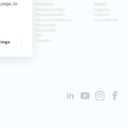
usage, to
tag
Policies
Konto
ss
Allmänna villkor
Logga in
kunder
Integritetspolicy
Support
er
Verksamhetspolicy
Integrationer
kt
Returpolicy
r
Ångra köp
erförsäljare
ISO
Cookies
tings