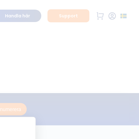
Handla här
Support
enumerera