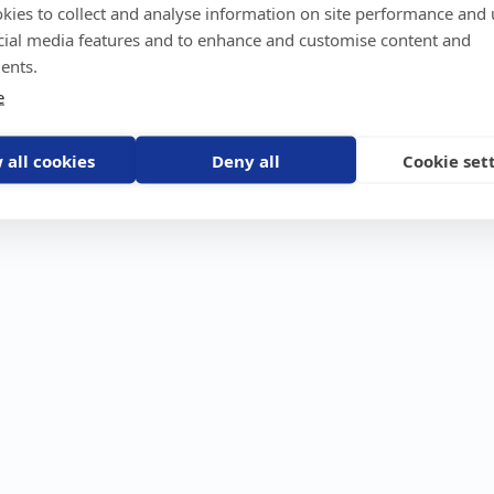
kies to collect and analyse information on site performance and 
GPS-trackers
Stöldskydd
Före
Scout 2.0
Båt
Om o
cial media features and to enhance and customise content and
stebil
Machine Connect
Bil
Våra 
ents.
Machine Easy
Motorcykel
Nyhet
e
Husbil/Husvagn
Konta
Fyrhjuling
Karriä
Åkgräsklippare
Bli åt
Moped
 all cookies
Deny all
Cookie set
Vattenskoter
Snöskoter