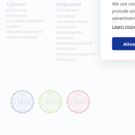
We use coo
Tjänster
Körjournal
Regelverk
Körjournal
Förmånsbil
Milersättning
provide so
Stöldskydd
Regler för tjän
Tjänstebil
advertisem
Fleet Management
Regler för
Användarvänlig
Learn mor
System
förmånsbil
körjournal
Utrustningskontroll
Biltullar
Körjournal för
Unika kundcase
poolbilar
Säkerhetspaket till
Allow
körjournal
Integrera körjournal
till Fortnox