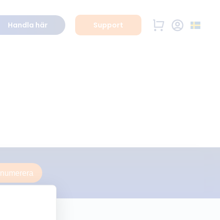
Handla här
Support
enumerera