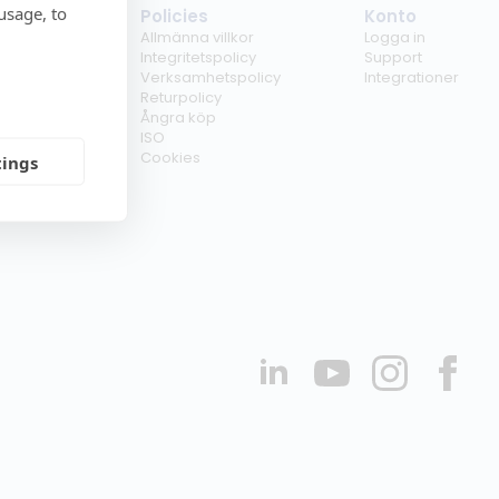
usage, to
tag
Policies
Konto
ss
Allmänna villkor
Logga in
kunder
Integritetspolicy
Support
er
Verksamhetspolicy
Integrationer
kt
Returpolicy
r
Ångra köp
erförsäljare
ISO
Cookies
tings