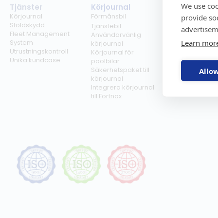
We use coo
Tjänster
Körjournal
Regelverk
Körjournal
Förmånsbil
Milersättning
provide so
Stöldskydd
Regler för tjän
Tjänstebil
advertisem
Fleet Management
Regler för
Användarvänlig
Learn mor
System
förmånsbil
körjournal
Utrustningskontroll
Biltullar
Körjournal för
Unika kundcase
poolbilar
Säkerhetspaket till
Allow
körjournal
Integrera körjournal
till Fortnox