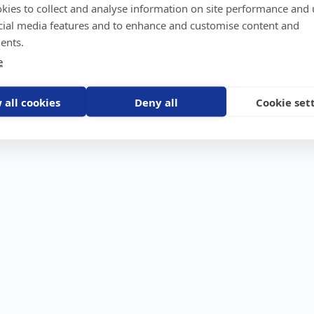
kies to collect and analyse information on site performance and 
GPS-trackers
Stöldskydd
Före
Scout 2.0
Båt
Om o
cial media features and to enhance and customise content and
stebil
Machine Connect
Bil
Våra 
ents.
Machine Easy
Motorcykel
Nyhet
e
Husbil/Husvagn
Konta
Fyrhjuling
Karriä
Åkgräsklippare
Bli åt
Moped
 all cookies
Deny all
Cookie set
Vattenskoter
Snöskoter