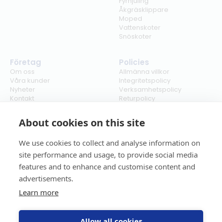
Fyrhjuling
Åkgräsklippare
Moped
Vattenskoter
Snöskoter
Företag
Policies
Om oss
Allmänna villkor
Våra kunder
Integritetspolicy
Nyheter
Verksamhetspolicy
Kontakt
Returpolicy
Karriär
Ångra köp
Bli återförsäljare
ISO
About cookies on this site
Cookies
We use cookies to collect and analyse information on
site performance and usage, to provide social media
features and to enhance and customise content and
advertisements.
Learn more
Allow all cookies