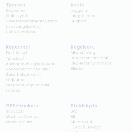
Tjänster
Konto
Körjournal
Logga in
Stöldskydd
Integrationer
Fleet Management System
Support
Utrustningskontroll
Unika kundcase
Körjournal
Regelverk
Förmånsbil
Milersättning
Regler för tjänstebil
Tjänstebil
Regler för förmånsbil
Användarvänlig körjournal
Biltullar
Körjournal för poolbilar
Säkerhetspaket till
körjournal
Integrera körjournal till
Fortnox
GPS-trackers
Stöldskydd
Scout 2.0
Båt
Machine Connect
Bil
Machine Easy
Motorcykel
Husbil/Husvagn