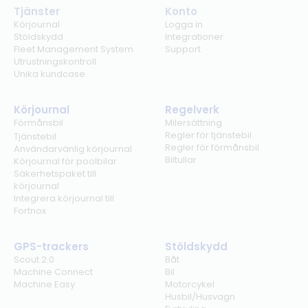
Tjänster
Konto
Körjournal
Logga in
Stöldskydd
Integrationer
Fleet Management System
Support
Utrustningskontroll
Unika kundcase
Körjournal
Regelverk
Förmånsbil
Milersättning
Regler för tjänstebil
Tjänstebil
Regler för förmånsbil
Användarvänlig körjournal
Biltullar
Körjournal för poolbilar
Säkerhetspaket till
körjournal
Integrera körjournal till
Fortnox
GPS-trackers
Stöldskydd
Scout 2.0
Båt
Machine Connect
Bil
Machine Easy
Motorcykel
Husbil/Husvagn