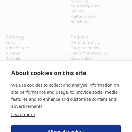
Fyrhjuling
Åkgräsklippare
Moped
Vattenskoter
Snöskoter
Företag
Policies
Om oss
Allmänna villkor
Våra kunder
Integritetspolicy
Nyheter
Verksamhetspolicy
Kontakt
Returpolicy
Karriär
Ångra köp
Bli återförsäljare
ISO
About cookies on this site
Cookies
We use cookies to collect and analyse information on
site performance and usage, to provide social media
features and to enhance and customise content and
advertisements.
Learn more
Allow all cookies