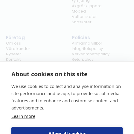
Fyrhjuling
Åkgräsklippare
Moped
Vattenskoter
Snöskoter
Företag
Policies
Om oss
Allmänna villkor
Våra kunder
Integritetspolicy
Nyheter
Verksamhetspolicy
Kontakt
Returpolicy
Karriär
Ångra köp
Bli återförsäljare
ISO
About cookies on this site
Cookies
We use cookies to collect and analyse information on
site performance and usage, to provide social media
features and to enhance and customise content and
advertisements.
Learn more
Allow all cookies