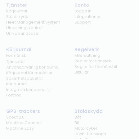
Tjänster
Konto
Körjournal
Logga in
Stöldskydd
Integrationer
Fleet Management System
Support
Utrustningskontroll
Unika kundcase
Körjournal
Regelverk
Förmånsbil
Milersättning
Regler för tjänstebil
Tjänstebil
Regler för förmånsbil
Användarvänlig körjournal
Biltullar
Körjournal för poolbilar
Säkerhetspaket till
körjournal
Integrera körjournal till
Fortnox
GPS-trackers
Stöldskydd
Scout 2.0
Båt
Machine Connect
Bil
Machine Easy
Motorcykel
Husbil/Husvagn