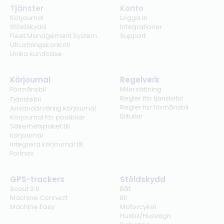
Tjänster
Konto
Körjournal
Logga in
Stöldskydd
Integrationer
Fleet Management System
Support
Utrustningskontroll
Unika kundcase
Körjournal
Regelverk
Förmånsbil
Milersättning
Regler för tjänstebil
Tjänstebil
Regler för förmånsbil
Användarvänlig körjournal
Biltullar
Körjournal för poolbilar
Säkerhetspaket till
körjournal
Integrera körjournal till
Fortnox
GPS-trackers
Stöldskydd
Scout 2.0
Båt
Machine Connect
Bil
Machine Easy
Motorcykel
Husbil/Husvagn