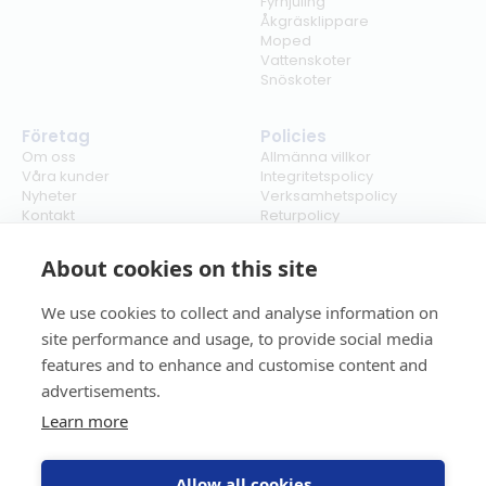
Fyrhjuling
Åkgräsklippare
Moped
Vattenskoter
Snöskoter
Företag
Policies
Om oss
Allmänna villkor
Våra kunder
Integritetspolicy
Nyheter
Verksamhetspolicy
Kontakt
Returpolicy
Karriär
Ångra köp
Bli återförsäljare
ISO
About cookies on this site
Cookies
We use cookies to collect and analyse information on
site performance and usage, to provide social media
features and to enhance and customise content and
advertisements.
Learn more
Allow all cookies