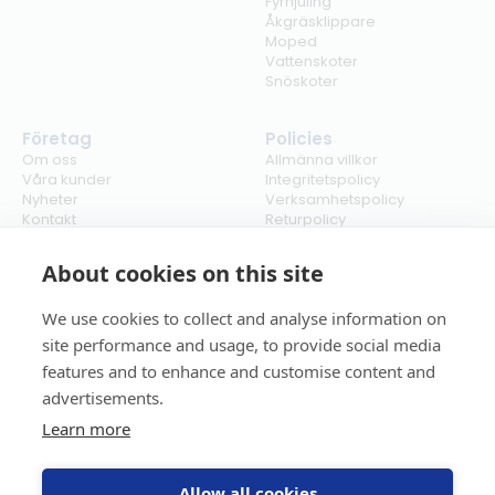
Fyrhjuling
Åkgräsklippare
Moped
Vattenskoter
Snöskoter
Företag
Policies
Om oss
Allmänna villkor
Våra kunder
Integritetspolicy
Nyheter
Verksamhetspolicy
Kontakt
Returpolicy
Karriär
Ångra köp
Bli återförsäljare
ISO
About cookies on this site
Cookies
We use cookies to collect and analyse information on
site performance and usage, to provide social media
features and to enhance and customise content and
advertisements.
Learn more
Allow all cookies