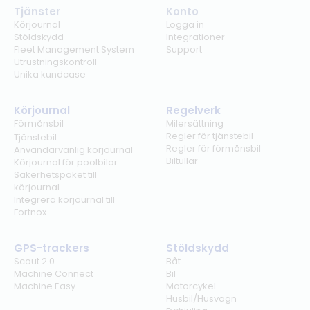
Tjänster
Konto
Körjournal
Logga in
Stöldskydd
Integrationer
Fleet Management System
Support
Utrustningskontroll
Unika kundcase
Körjournal
Regelverk
Förmånsbil
Milersättning
Regler för tjänstebil
Tjänstebil
Regler för förmånsbil
Användarvänlig körjournal
Biltullar
Körjournal för poolbilar
Säkerhetspaket till
körjournal
Integrera körjournal till
Fortnox
GPS-trackers
Stöldskydd
Scout 2.0
Båt
Machine Connect
Bil
Machine Easy
Motorcykel
Husbil/Husvagn