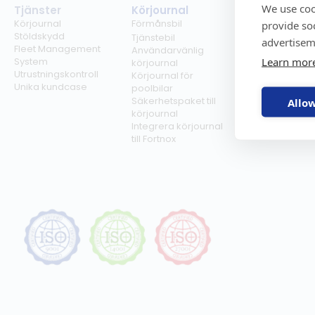
We use coo
Tjänster
Körjournal
Regelverk
Körjournal
Förmånsbil
Milersättning
provide so
Stöldskydd
Regler för tjän
Tjänstebil
advertisem
Fleet Management
Regler för
Användarvänlig
Learn mor
System
förmånsbil
körjournal
Utrustningskontroll
Biltullar
Körjournal för
Unika kundcase
poolbilar
Säkerhetspaket till
Allow
körjournal
Integrera körjournal
till Fortnox