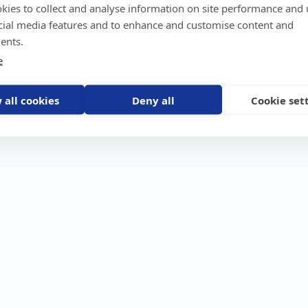
kies to collect and analyse information on site performance and 
GPS-trackers
Stöldskydd
Före
Scout 2.0
Båt
Om o
cial media features and to enhance and customise content and
stebil
Machine Connect
Bil
Våra 
ents.
Machine Easy
Motorcykel
Nyhet
e
Husbil/Husvagn
Konta
Fyrhjuling
Karriä
Åkgräsklippare
Bli åt
Moped
 all cookies
Deny all
Cookie set
Vattenskoter
Snöskoter