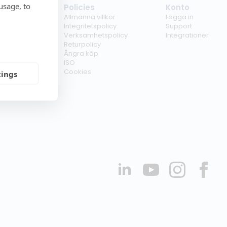
usage, to
tag
Policies
Konto
ss
Allmänna villkor
Logga in
kunder
Integritetspolicy
Support
er
Verksamhetspolicy
Integrationer
kt
Returpolicy
r
Ångra köp
erförsäljare
ISO
Cookies
tings