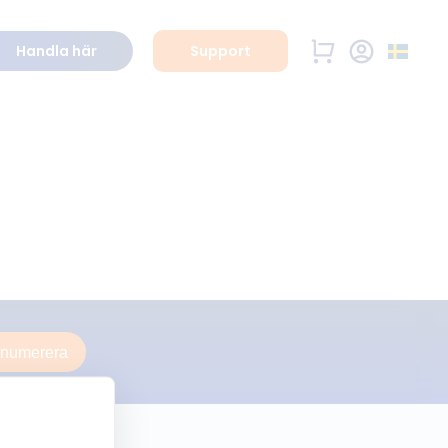
Handla här
Support
enumerera