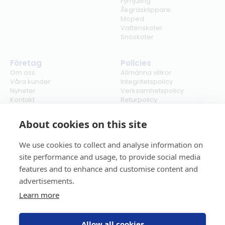
Fyrhjuling
Åkgräsklippare
Moped
Vattenskoter
Snöskoter
Företag
Policies
Om oss
Allmänna villkor
Våra kunder
Integritetspolicy
Nyheter
Verksamhetspolicy
Kontakt
Returpolicy
Karriär
Ångra köp
Bli återförsäljare
ISO
About cookies on this site
Cookies
We use cookies to collect and analyse information on
site performance and usage, to provide social media
features and to enhance and customise content and
advertisements.
Learn more
Allow all cookies