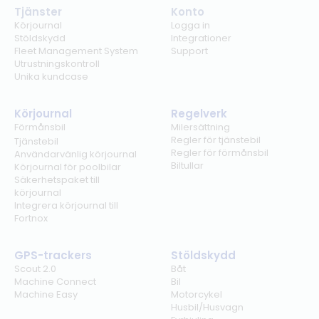
Tjänster
Konto
Körjournal
Logga in
Stöldskydd
Integrationer
Fleet Management System
Support
Utrustningskontroll
Unika kundcase
Körjournal
Regelverk
Förmånsbil
Milersättning
Regler för tjänstebil
Tjänstebil
Regler för förmånsbil
Användarvänlig körjournal
Biltullar
Körjournal för poolbilar
Säkerhetspaket till
körjournal
Integrera körjournal till
Fortnox
GPS-trackers
Stöldskydd
Scout 2.0
Båt
Machine Connect
Bil
Machine Easy
Motorcykel
Husbil/Husvagn