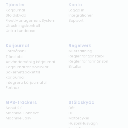
Tjänster
Konto
Körjournal
Logga in
Stöldskydd
Integrationer
Fleet Management System
Support
Utrustningskontroll
Unika kundcase
Körjournal
Regelverk
Förmånsbil
Milersättning
Regler för tjänstebil
Tjänstebil
Regler för förmånsbil
Användarvänlig körjournal
Biltullar
Körjournal för poolbilar
Säkerhetspaket till
körjournal
Integrera körjournal till
Fortnox
GPS-trackers
Stöldskydd
Scout 2.0
Båt
Machine Connect
Bil
Machine Easy
Motorcykel
Husbil/Husvagn