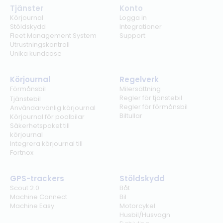
Tjänster
Konto
Körjournal
Logga in
Stöldskydd
Integrationer
Fleet Management System
Support
Utrustningskontroll
Unika kundcase
Körjournal
Regelverk
Förmånsbil
Milersättning
Regler för tjänstebil
Tjänstebil
Regler för förmånsbil
Användarvänlig körjournal
Biltullar
Körjournal för poolbilar
Säkerhetspaket till
körjournal
Integrera körjournal till
Fortnox
GPS-trackers
Stöldskydd
Scout 2.0
Båt
Machine Connect
Bil
Machine Easy
Motorcykel
Husbil/Husvagn