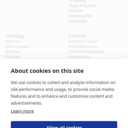
Fyrhjuling
Åkgräsklippare
Moped
Vattenskoter
Snöskoter
Företag
Policies
Om oss
Allmänna villkor
Våra kunder
Integritetspolicy
Nyheter
Verksamhetspolicy
Kontakt
Returpolicy
Karriär
Ångra köp
Bli återförsäljare
ISO
About cookies on this site
Cookies
We use cookies to collect and analyse information on
site performance and usage, to provide social media
features and to enhance and customise content and
advertisements.
Learn more
Allow all cookies