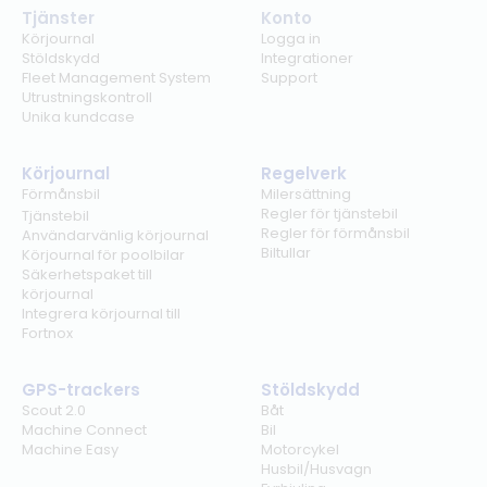
Tjänster
Konto
Körjournal
Logga in
Stöldskydd
Integrationer
Fleet Management System
Support
Utrustningskontroll
Unika kundcase
Körjournal
Regelverk
Förmånsbil
Milersättning
Regler för tjänstebil
Tjänstebil
Regler för förmånsbil
Användarvänlig körjournal
Biltullar
Körjournal för poolbilar
Säkerhetspaket till
körjournal
Integrera körjournal till
Fortnox
GPS-trackers
Stöldskydd
Scout 2.0
Båt
Machine Connect
Bil
Machine Easy
Motorcykel
Husbil/Husvagn