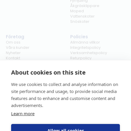
Fyrhjuling
Åkgräsklippare
Moped
Vattenskoter
Snöskoter
Företag
Policies
Om oss
Allmänna villkor
Våra kunder
Integritetspolicy
Nyheter
Verksamhetspolicy
Kontakt
Returpolicy
Karriär
Ångra köp
Bli återförsäljare
ISO
About cookies on this site
Cookies
We use cookies to collect and analyse information on
site performance and usage, to provide social media
features and to enhance and customise content and
advertisements.
Learn more
Allow all cookies