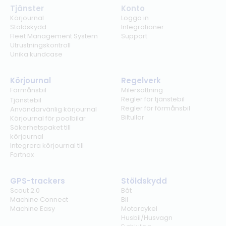
Tjänster
Konto
Körjournal
Logga in
Stöldskydd
Integrationer
Fleet Management System
Support
Utrustningskontroll
Unika kundcase
Körjournal
Regelverk
Förmånsbil
Milersättning
Regler för tjänstebil
Tjänstebil
Regler för förmånsbil
Användarvänlig körjournal
Biltullar
Körjournal för poolbilar
Säkerhetspaket till
körjournal
Integrera körjournal till
Fortnox
GPS-trackers
Stöldskydd
Scout 2.0
Båt
Machine Connect
Bil
Machine Easy
Motorcykel
Husbil/Husvagn