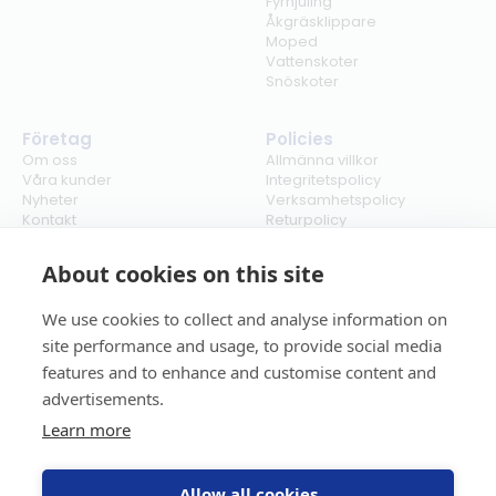
Fyrhjuling
Åkgräsklippare
Moped
Vattenskoter
Snöskoter
Företag
Policies
Om oss
Allmänna villkor
Våra kunder
Integritetspolicy
Nyheter
Verksamhetspolicy
Kontakt
Returpolicy
Karriär
Ångra köp
Bli återförsäljare
ISO
About cookies on this site
Cookies
We use cookies to collect and analyse information on
site performance and usage, to provide social media
features and to enhance and customise content and
advertisements.
Learn more
Allow all cookies