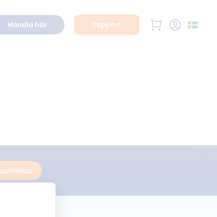
Handla här
Support
enumerera