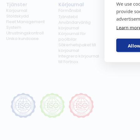
We use coo
Tjänster
Körjournal
Regelverk
Körjournal
Förmånsbil
Milersättning
provide so
Stöldskydd
Regler för tjän
Tjänstebil
advertisem
Fleet Management
Regler för
Användarvänlig
Learn mor
System
förmånsbil
körjournal
Utrustningskontroll
Biltullar
Körjournal för
Unika kundcase
poolbilar
Säkerhetspaket till
Allow
körjournal
Integrera körjournal
till Fortnox