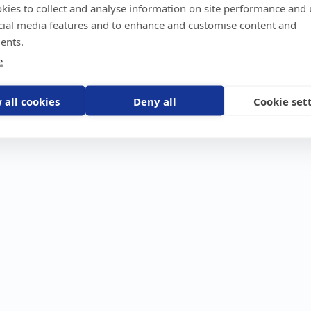
kies to collect and analyse information on site performance and 
GPS-trackers
Stöldskydd
Före
Scout 2.0
Båt
Om o
cial media features and to enhance and customise content and
stebil
Machine Connect
Bil
Våra 
ents.
Machine Easy
Motorcykel
Nyhet
e
Husbil/Husvagn
Konta
Fyrhjuling
Karriä
Åkgräsklippare
Bli åt
Moped
 all cookies
Deny all
Cookie set
Vattenskoter
Snöskoter