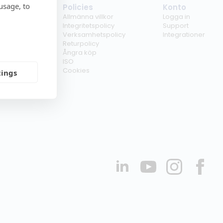
usage, to
tag
Policies
Konto
ss
Allmänna villkor
Logga in
kunder
Integritetspolicy
Support
er
Verksamhetspolicy
Integrationer
kt
Returpolicy
r
Ångra köp
erförsäljare
ISO
Cookies
tings