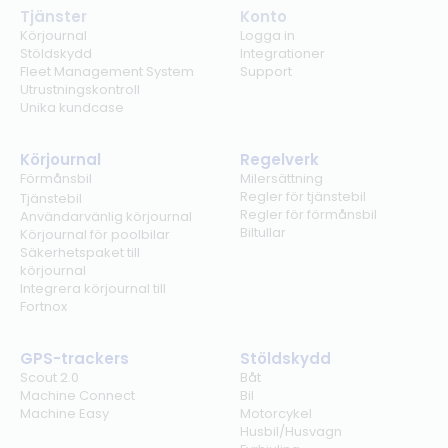
Tjänster
Konto
Körjournal
Logga in
Stöldskydd
Integrationer
Fleet Management System
Support
Utrustningskontroll
Unika kundcase
Körjournal
Regelverk
Förmånsbil
Milersättning
Regler för tjänstebil
Tjänstebil
Regler för förmånsbil
Användarvänlig körjournal
Biltullar
Körjournal för poolbilar
Säkerhetspaket till
körjournal
Integrera körjournal till
Fortnox
GPS-trackers
Stöldskydd
Scout 2.0
Båt
Machine Connect
Bil
Machine Easy
Motorcykel
Husbil/Husvagn