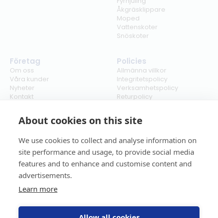
Fyrhjuling
Åkgräsklippare
Moped
Vattenskoter
Snöskoter
Företag
Policies
Om oss
Allmänna villkor
Våra kunder
Integritetspolicy
Nyheter
Verksamhetspolicy
Kontakt
Returpolicy
Karriär
Ångra köp
Bli återförsäljare
ISO
About cookies on this site
Cookies
We use cookies to collect and analyse information on
site performance and usage, to provide social media
features and to enhance and customise content and
advertisements.
Learn more
Allow all cookies