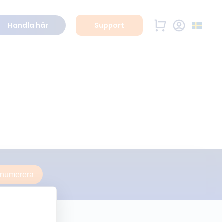
Handla här
Support
enumerera