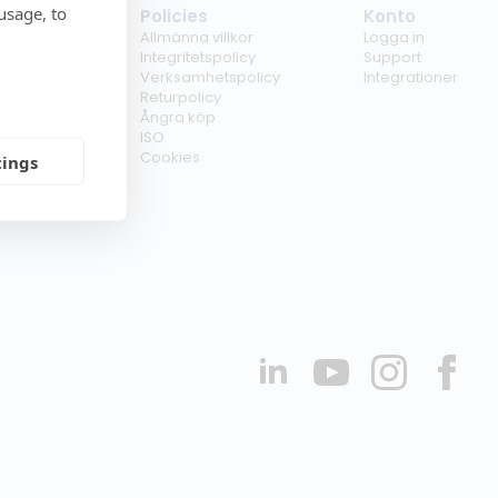
usage, to
tag
Policies
Konto
ss
Allmänna villkor
Logga in
kunder
Integritetspolicy
Support
er
Verksamhetspolicy
Integrationer
kt
Returpolicy
r
Ångra köp
erförsäljare
ISO
Cookies
tings