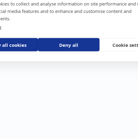
kies to collect and analyse information on site performance and 
GPS-trackers
Stöldskydd
Före
Scout 2.0
Båt
Om o
cial media features and to enhance and customise content and
stebil
Machine Connect
Bil
Våra 
ents.
Machine Easy
Motorcykel
Nyhet
e
Husbil/Husvagn
Konta
Fyrhjuling
Karriä
Åkgräsklippare
Bli åt
Moped
 all cookies
Deny all
Cookie set
Vattenskoter
Snöskoter