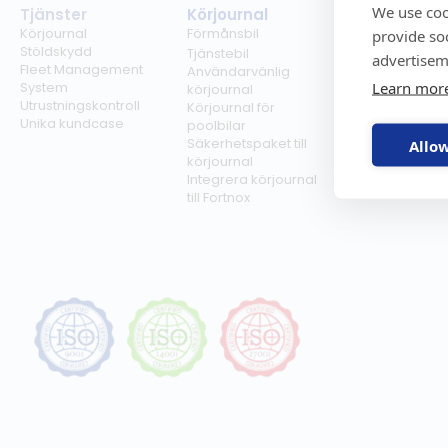
We use coo
Tjänster
Körjournal
Regelverk
Körjournal
Förmånsbil
Milersättning
provide so
Stöldskydd
Regler för tjän
Tjänstebil
advertisem
Fleet Management
Regler för
Användarvänlig
Learn mor
System
förmånsbil
körjournal
Utrustningskontroll
Biltullar
Körjournal för
Unika kundcase
poolbilar
Säkerhetspaket till
Allow
körjournal
Integrera körjournal
till Fortnox