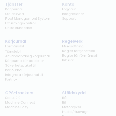
Tjänster
Konto
Körjournal
Logga in
Stöldskydd
Integrationer
Fleet Management System
Support
Utrustningskontroll
Unika kundcase
Körjournal
Regelverk
Förmånsbil
Milersättning
Regler för tjänstebil
Tjänstebil
Regler för förmånsbil
Användarvänlig körjournal
Biltullar
Körjournal för poolbilar
Säkerhetspaket till
körjournal
Integrera körjournal till
Fortnox
GPS-trackers
Stöldskydd
Scout 2.0
Båt
Machine Connect
Bil
Machine Easy
Motorcykel
Husbil/Husvagn