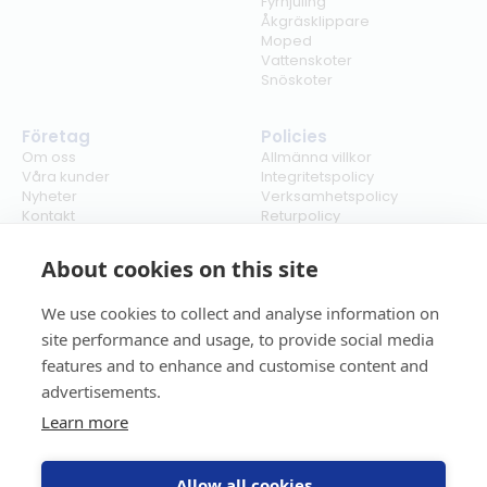
Fyrhjuling
Åkgräsklippare
Moped
Vattenskoter
Snöskoter
Företag
Policies
Om oss
Allmänna villkor
Våra kunder
Integritetspolicy
Nyheter
Verksamhetspolicy
Kontakt
Returpolicy
Karriär
Ångra köp
Bli återförsäljare
ISO
About cookies on this site
Cookies
We use cookies to collect and analyse information on
site performance and usage, to provide social media
features and to enhance and customise content and
advertisements.
Learn more
Allow all cookies