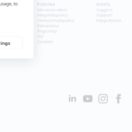
usage, to
tag
Policies
Konto
ss
Allmänna villkor
Logga in
kunder
Integritetspolicy
Support
er
Verksamhetspolicy
Integrationer
kt
Returpolicy
r
Ångra köp
erförsäljare
ISO
Cookies
tings