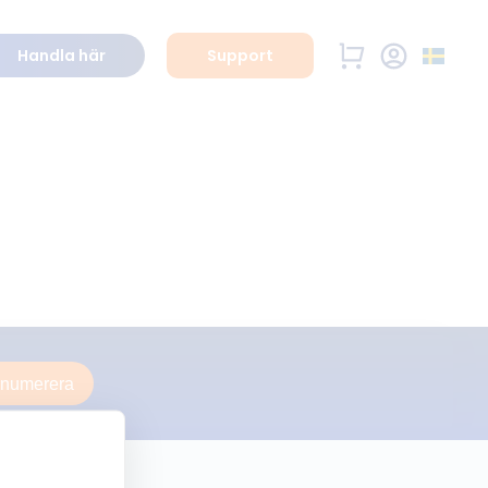
Handla här
Support
enumerera