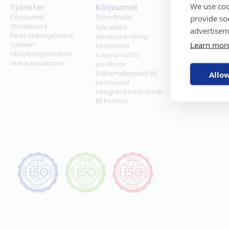
We use coo
Tjänster
Körjournal
Regelverk
Körjournal
Förmånsbil
Milersättning
provide so
Stöldskydd
Regler för tjän
Tjänstebil
advertisem
Fleet Management
Regler för
Användarvänlig
Learn mor
System
förmånsbil
körjournal
Utrustningskontroll
Biltullar
Körjournal för
Unika kundcase
poolbilar
Säkerhetspaket till
Allow
körjournal
Integrera körjournal
till Fortnox