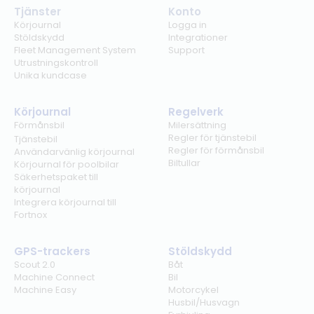
Tjänster
Konto
Körjournal
Logga in
Stöldskydd
Integrationer
Fleet Management System
Support
Utrustningskontroll
Unika kundcase
Körjournal
Regelverk
Förmånsbil
Milersättning
Regler för tjänstebil
Tjänstebil
Regler för förmånsbil
Användarvänlig körjournal
Biltullar
Körjournal för poolbilar
Säkerhetspaket till
körjournal
Integrera körjournal till
Fortnox
GPS-trackers
Stöldskydd
Scout 2.0
Båt
Machine Connect
Bil
Machine Easy
Motorcykel
Husbil/Husvagn