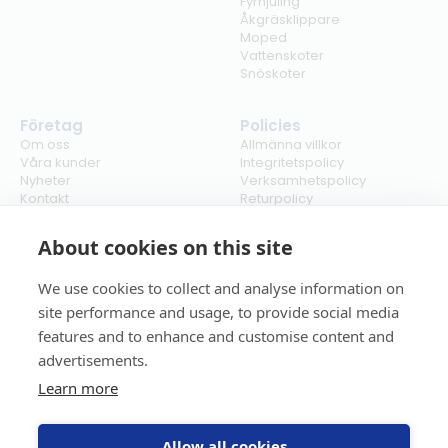
Fyrhjuling
Åkgräsklippare
Moped
Vattenskoter
Snöskoter
Företag
Policies
Om oss
Allmänna villkor
Våra kunder
Integritetspolicy
Nyheter
Verksamhetspolicy
Kontakt
Returpolicy
Karriär
Ångra köp
Bli återförsäljare
ISO
About cookies on this site
Cookies
We use cookies to collect and analyse information on
site performance and usage, to provide social media
features and to enhance and customise content and
advertisements.
Learn more
Allow all cookies