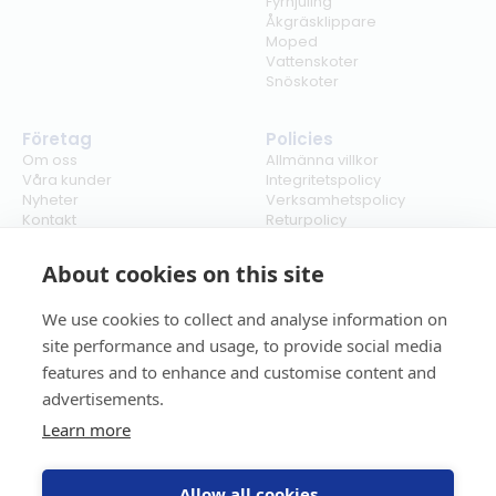
Fyrhjuling
Åkgräsklippare
Moped
Vattenskoter
Snöskoter
Företag
Policies
Om oss
Allmänna villkor
Våra kunder
Integritetspolicy
Nyheter
Verksamhetspolicy
Kontakt
Returpolicy
Karriär
Ångra köp
Bli återförsäljare
ISO
About cookies on this site
Cookies
We use cookies to collect and analyse information on
site performance and usage, to provide social media
features and to enhance and customise content and
advertisements.
Learn more
Allow all cookies