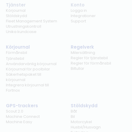
Tjänster
Konto
Körjournal
Logga in
Stöldskydd
Integrationer
Fleet Management System
Support
Utrustningskontroll
Unika kundcase
Körjournal
Regelverk
Förmånsbil
Milersättning
Regler för tjänstebil
Tjänstebil
Regler för förmånsbil
Användarvänlig körjournal
Biltullar
Körjournal för poolbilar
Säkerhetspaket till
körjournal
Integrera körjournal till
Fortnox
GPS-trackers
Stöldskydd
Scout 2.0
Båt
Machine Connect
Bil
Machine Easy
Motorcykel
Husbil/Husvagn