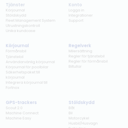
Tjänster
Konto
Körjournal
Logga in
Stöldskydd
Integrationer
Fleet Management System
Support
Utrustningskontroll
Unika kundcase
Körjournal
Regelverk
Förmånsbil
Milersättning
Regler för tjänstebil
Tjänstebil
Regler för förmånsbil
Användarvänlig körjournal
Biltullar
Körjournal för poolbilar
Säkerhetspaket till
körjournal
Integrera körjournal till
Fortnox
GPS-trackers
Stöldskydd
Scout 2.0
Båt
Machine Connect
Bil
Machine Easy
Motorcykel
Husbil/Husvagn