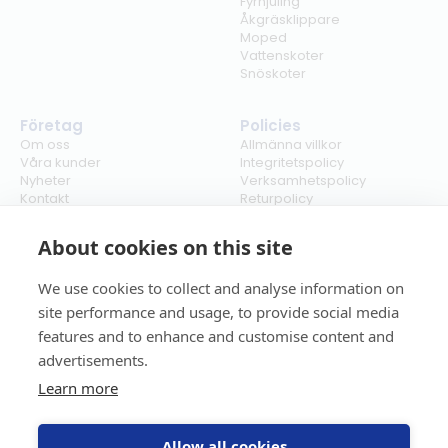
Fyrhjuling
Åkgräsklippare
Moped
Vattenskoter
Snöskoter
Företag
Policies
Om oss
Allmänna villkor
Våra kunder
Integritetspolicy
Nyheter
Verksamhetspolicy
Kontakt
Returpolicy
Karriär
Ångra köp
Bli återförsäljare
ISO
About cookies on this site
Cookies
We use cookies to collect and analyse information on
site performance and usage, to provide social media
features and to enhance and customise content and
advertisements.
Learn more
Allow all cookies